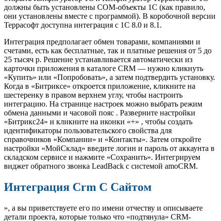
должны быть установлены COM-объекты 1С (как правило,
они установлены вместе с программой). В коробочной версии
Террасофт доступна интеграция с 1С 8.0 и 8.1.
Интеграция предполагает обмен товарами, компаниями и
счетами, есть как бесплатные, так и платные решения от 5 до
25 тысяч р. Решение устанавливается автоматически из
карточки приложения в каталоге CRM — нужно кликнуть
«Купить» или «Попробовать», а затем подтвердить установку.
Когда в «Битриксе» откроется приложение, кликните на
шестеренку в правом верхнем углу, чтобы настроить
интеграцию. На странице настроек можно выбрать режим
обмена данными и часовой пояс . Разверните настройки
«Битрикс24» и кликните на иконки «+» , чтобы создать
идентификаторы пользовательского свойства для
справочников «Компании» и «Контакты». Затем откройте
настройки «МойСклад» введите логин и пароль от аккаунта в
складском сервисе и нажмите «Сохранить». Интегрируем
виджет обратного звонка LeadBack с системой amoCRM.
Интеграция Crm C Сайтом
», а вы приветствуете его по имени отчеству и описываете
детали проекта, которые только что «подтянула» CRM-