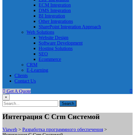
ECM Integration
DMS Integration
BI Integration
Other Integrations
SharePoint Integration Approach
Web Solutions
Website Design
Software Development
Hosting Solutions
SEO
Ecommerce
CRM
E-Learning
Clients
Contact Us
Get A Quote
×
Интеграция С Crm Системой
Viaweb
>
Разработка программного обеспечения
>
Интеграция С Crm Системой