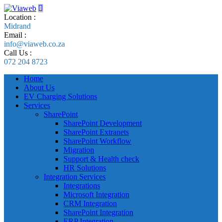
Location :
Midrand
Email :
info@viaweb.co.za
Call Us :
072 204 8723
Home
About Us
EV Charging Solutions
Services
SharePoint
SharePoint Development
SharePoint Extranets
SharePoint Workflow
Migration
Support & Health check
HR Solutions
Integration Services
Integrations
Microsoft Integration
CRM Integration
SharePoint Integration
ERP Integration