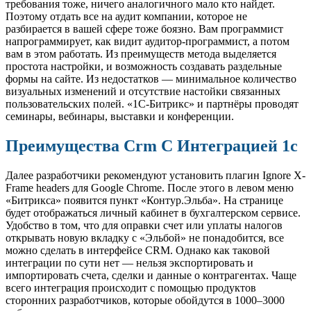
требования тоже, ничего аналогичного мало кто найдет.
Поэтому отдать все на аудит компании, которое не
разбирается в вашей сфере тоже боязно. Вам программист
напрограммирует, как видит аудитор-программист, а потом
вам в этом работать. Из преимуществ метода выделяется
простота настройки, и возможность создавать раздельные
формы на сайте. Из недостатков — минимальное количество
визуальных изменений и отсутствие настойки связанных
пользовательских полей. «1С-Битрикс» и партнёры проводят
семинары, вебинары, выставки и конференции.
Преимущества Crm С Интеграцией 1с
Далее разработчики рекомендуют установить плагин Ignore X-
Frame headers для Google Chrome. После этого в левом меню
«Битрикса» появится пункт «Контур.Эльба». На странице
будет отображаться личный кабинет в бухгалтерском сервисе.
Удобство в том, что для оправки счет или уплаты налогов
открывать новую вкладку с «Эльбой» не понадобится, все
можно сделать в интерфейсе CRM. Однако как таковой
интеграции по сути нет — нельзя экспортировать и
импортировать счета, сделки и данные о контрагентах. Чаще
всего интеграция происходит с помощью продуктов
сторонних разработчиков, которые обойдутся в 1000–3000