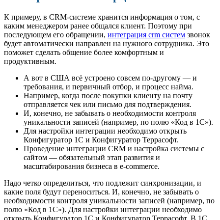
К примеру, в CRM-системе хранится информация о том, с
каким менеджером ранее общался клиент. Поэтому при
последующем его обращении,
интеграция crm систем
звонок
будет автоматически направлен на нужного сотрудника. Это
поможет сделать общение более комфортным и
продуктивным.
А вот в США всё устроено совсем по-другому — и
требования, и первичный отбор, и процесс найма.
Например, когда после покупки клиенту на почту
отправляется чек или письмо для подтверждения.
И, конечно, не забывать о необходимости контроля
уникальности записей (например, по полю «Код в 1С»).
Для настройки интеграции необходимо открыть
Конфигуратор 1С и Конфигуратор Террасофт.
Проведение интеграции CRM и настройка системы с
сайтом — обязательный этап развития и
масштабирования бизнеса в e-commerce.
Надо четко определиться, что подлежит синхронизации, и
какие поля будут переноситься. И, конечно, не забывать о
необходимости контроля уникальности записей (например, по
полю «Код в 1С»). Для настройки интеграции необходимо
открыть Конфигуратор 1С и Конфигуратор Террасофт. В 1С